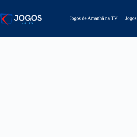
Pular
para
o
Jogos de Amanhã na TV
Jogos
conteúdo