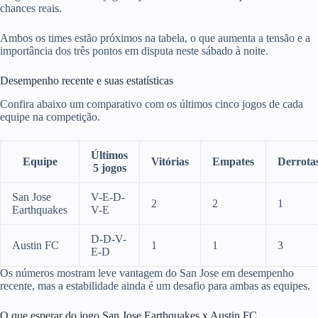
chances reais.
Ambos os times estão próximos na tabela, o que aumenta a tensão e a
importância dos três pontos em disputa neste sábado à noite.
Desempenho recente e suas estatísticas
Confira abaixo um comparativo com os últimos cinco jogos de cada
equipe na competição.
Últimos
Equipe
Vitórias
Empates
Derrota
5 jogos
San Jose
V-E-D-
2
2
1
Earthquakes
V-E
D-D-V-
Austin FC
1
1
3
E-D
Os números mostram leve vantagem do San Jose em desempenho
recente, mas a estabilidade ainda é um desafio para ambas as equipes.
O que esperar do jogo San Jose Earthquakes x Austin FC