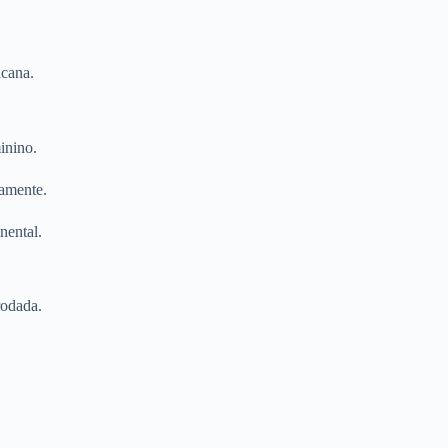
icana.
inino.
camente.
nental.
rodada.