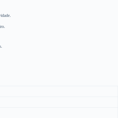
vidade.
ro.
s.