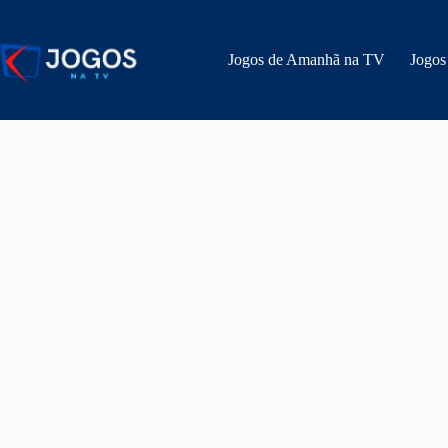
Pular
para
o
Jogos de Amanhã na TV
Jogos
conteúdo