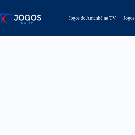
Pular
para
o
Jogos de Amanhã na TV
Jogos
conteúdo