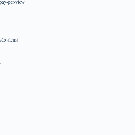
pay-per-view.
são alemã.
a.