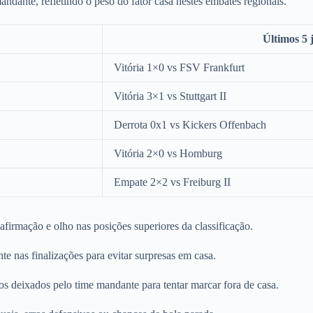
ante, refletindo o peso do fator casa nestes embates regionais.
Últimos 5
Vitória 1×0 vs FSV Frankfurt
Vitória 3×1 vs Stuttgart II
Derrota 0x1 vs Kickers Offenbach
Vitória 2×0 vs Homburg
Empate 2×2 vs Freiburg II
firmação e olho nas posições superiores da classificação.
e nas finalizações para evitar surpresas em casa.
 deixados pelo time mandante para tentar marcar fora de casa.