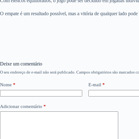
Com elencos equilibrados, o jogo pode ser decidido em jogadas individ
O empate é um resultado possível, mas a vitória de qualquer lado pode
Deixe um comentário
O seu endereço de e-mail não será publicado.
Campos obrigatórios são marcados 
Nome
*
E-mail
*
Adicionar comentário
*