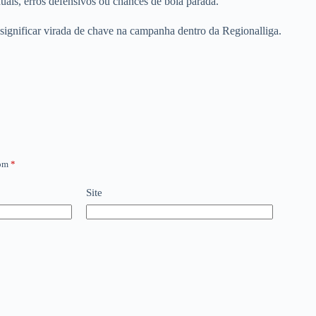
uais, erros defensivos ou chances de bola parada.
 significar virada de chave na campanha dentro da Regionalliga.
com
*
Site