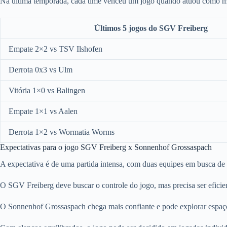
Na última temporada, cada time venceu um jogo quando atuou como mand
Últimos 5 jogos do SGV Freiberg
Empate 2×2 vs TSV Ilshofen
Derrota 0x3 vs Ulm
Vitória 1×0 vs Balingen
Empate 1×1 vs Aalen
Derrota 1×2 vs Wormatia Worms
Expectativas para o jogo SGV Freiberg x Sonnenhof Grossaspach
A expectativa é de uma partida intensa, com duas equipes em busca de a
O SGV Freiberg deve buscar o controle do jogo, mas precisa ser eficient
O Sonnenhof Grossaspach chega mais confiante e pode explorar espaços