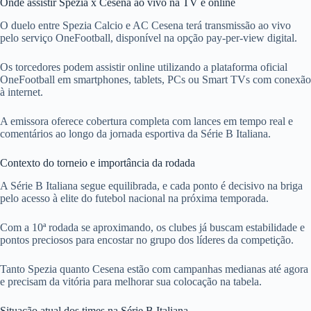
Onde assistir Spezia x Cesena ao vivo na TV e online
O duelo entre Spezia Calcio e AC Cesena terá transmissão ao vivo
pelo serviço OneFootball, disponível na opção pay-per-view digital.
Os torcedores podem assistir online utilizando a plataforma oficial
OneFootball em smartphones, tablets, PCs ou Smart TVs com conexão
à internet.
A emissora oferece cobertura completa com lances em tempo real e
comentários ao longo da jornada esportiva da Série B Italiana.
Contexto do torneio e importância da rodada
A Série B Italiana segue equilibrada, e cada ponto é decisivo na briga
pelo acesso à elite do futebol nacional na próxima temporada.
Com a 10ª rodada se aproximando, os clubes já buscam estabilidade e
pontos preciosos para encostar no grupo dos líderes da competição.
Tanto Spezia quanto Cesena estão com campanhas medianas até agora
e precisam da vitória para melhorar sua colocação na tabela.
Situação atual dos times na Série B Italiana