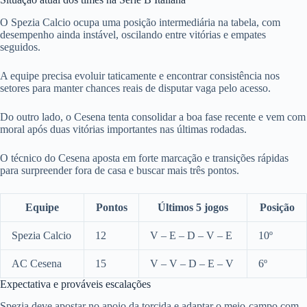
O Spezia Calcio ocupa uma posição intermediária na tabela, com
desempenho ainda instável, oscilando entre vitórias e empates
seguidos.
A equipe precisa evoluir taticamente e encontrar consistência nos
setores para manter chances reais de disputar vaga pelo acesso.
Do outro lado, o Cesena tenta consolidar a boa fase recente e vem com
moral após duas vitórias importantes nas últimas rodadas.
O técnico do Cesena aposta em forte marcação e transições rápidas
para surpreender fora de casa e buscar mais três pontos.
Equipe
Pontos
Últimos 5 jogos
Posição
Spezia Calcio
12
V – E – D – V – E
10º
AC Cesena
15
V – V – D – E – V
6º
Expectativa e prováveis escalações
Spezia deve apostar no apoio da torcida e adaptar o meio-campo com