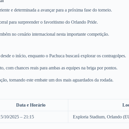
tal
nte e determinada a avançar para a próxima fase do torneio.
ral para surpreender o favoritismo do Orlando Pride.
mbém no cenário internacional nesta importante competição.
desde o início, enquanto o Pachuca buscará explorar os contragolpes.
nto, com chances reais para ambas as equipes na briga por pontos.
cação, tornando este embate um dos mais aguardados da rodada.
Data e Horário
Loc
15/10/2025 – 21:15
Exploria Stadium, Orlando (