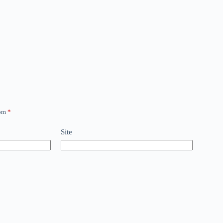
com
*
Site