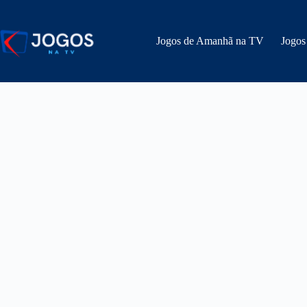
Pular
para
o
Jogos de Amanhã na TV
Jogos
conteúdo