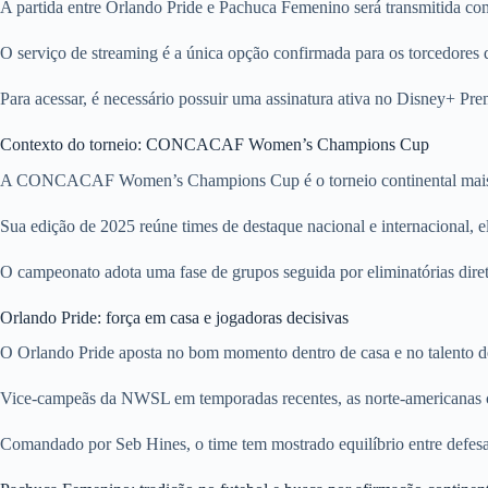
A partida entre Orlando Pride e Pachuca Femenino será transmitida co
O serviço de streaming é a única opção confirmada para os torcedores 
Para acessar, é necessário possuir uma assinatura ativa no Disney+ Pre
Contexto do torneio: CONCACAF Women’s Champions Cup
A CONCACAF Women’s Champions Cup é o torneio continental mais imp
Sua edição de 2025 reúne times de destaque nacional e internacional, e
O campeonato adota uma fase de grupos seguida por eliminatórias direta
Orlando Pride: força em casa e jogadoras decisivas
O Orlando Pride aposta no bom momento dentro de casa e no talento de 
Vice-campeãs da NWSL em temporadas recentes, as norte-americanas c
Comandado por Seb Hines, o time tem mostrado equilíbrio entre defesa 