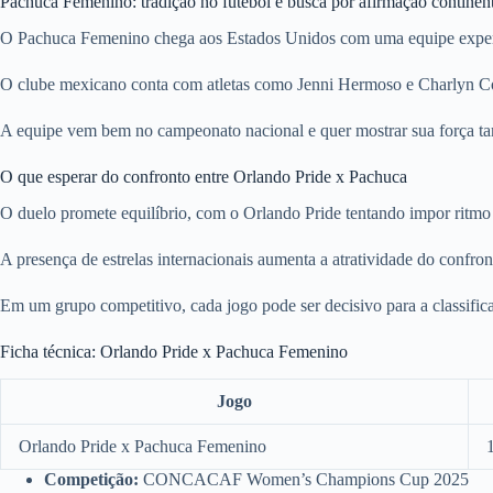
Pachuca Femenino: tradição no futebol e busca por afirmação continen
O Pachuca Femenino chega aos Estados Unidos com uma equipe experie
O clube mexicano conta com atletas como Jenni Hermoso e Charlyn Cor
A equipe vem bem no campeonato nacional e quer mostrar sua força ta
O que esperar do confronto entre Orlando Pride x Pachuca
O duelo promete equilíbrio, com o Orlando Pride tentando impor ritmo 
A presença de estrelas internacionais aumenta a atratividade do confro
Em um grupo competitivo, cada jogo pode ser decisivo para a classifi
Ficha técnica: Orlando Pride x Pachuca Femenino
Jogo
Orlando Pride x Pachuca Femenino
Competição:
CONCACAF Women’s Champions Cup 2025