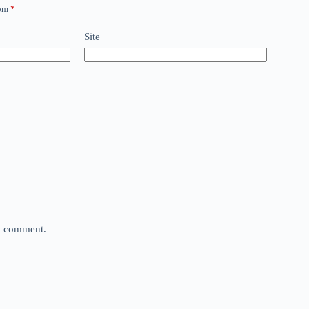
com
*
Site
 I comment.