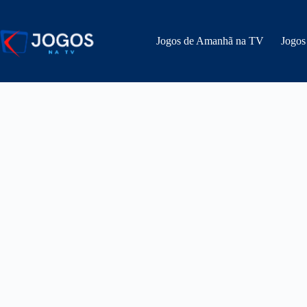
Pular
para
o
Jogos de Amanhã na TV
Jogos
conteúdo