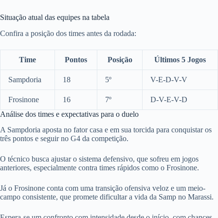
Situação atual das equipes na tabela
Confira a posição dos times antes da rodada:
Time
Pontos
Posição
Últimos 5 Jogos
Sampdoria
18
5º
V-E-D-V-V
Frosinone
16
7º
D-V-E-V-D
Análise dos times e expectativas para o duelo
A Sampdoria aposta no fator casa e em sua torcida para conquistar os
três pontos e seguir no G4 da competição.
O técnico busca ajustar o sistema defensivo, que sofreu em jogos
anteriores, especialmente contra times rápidos como o Frosinone.
Já o Frosinone conta com uma transição ofensiva veloz e um meio-
campo consistente, que promete dificultar a vida da Samp no Marassi.
Espera-se um confronto com intensidade desde o início, com chances