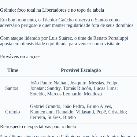
Grêmio: foco total na Libertadores e no topo da tabela
Em bom momento, o Tricolor Gaúcho observa o Santos como
adversário perigoso e quer manter regularidade fora de seus domínios.
Com ataque liderado por Luis Suárez, o time de Renato Portaluppi
aposta em ofensividade equilibrada para vencer como visitante.
Prováveis escalações
Time
Provável Escalação
João Paulo; Nathan, Joaquim, Messias, Felipe
Santos
Jonatan; Sandry, Tomás Rincón, Lucas Lima;
Soteldo, Marcos Leonardo, Mendoza
Gabriel Grando; João Pedro, Bruno Alves,
Grêmio
Kannemann, Reinaldo; Villasanti, Pepê, Cristaldo;
Ferreira, Suárez, Bitello
Retrospecto e expectativas para o duelo
Nos últimos cinco encontros, o Grêmio venceu três e o Santos levou a