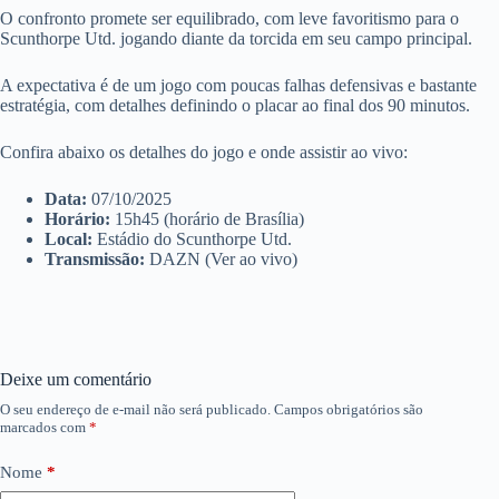
O confronto promete ser equilibrado, com leve favoritismo para o
Scunthorpe Utd. jogando diante da torcida em seu campo principal.
A expectativa é de um jogo com poucas falhas defensivas e bastante
estratégia, com detalhes definindo o placar ao final dos 90 minutos.
Confira abaixo os detalhes do jogo e onde assistir ao vivo:
Data:
07/10/2025
Horário:
15h45 (horário de Brasília)
Local:
Estádio do Scunthorpe Utd.
Transmissão:
DAZN (Ver ao vivo)
Deixe um comentário
O seu endereço de e-mail não será publicado.
Campos obrigatórios são
marcados com
*
Nome
*