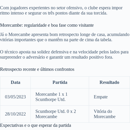
Com jogadores experientes no setor ofensivo, o clube espera impor
ritmo intenso e segurar os três pontos diante da sua torcida.
Morecambe: regularidade e boa fase como visitante
Já o Morecambe apresenta bom retrospecto longe de casa, acumulando
vitórias importantes que o mantêm na parte de cima da tabela.
O técnico aposta na solidez defensiva e na velocidade pelos lados para
surpreender o adversário e garantir um resultado positivo fora.
Retrospecto recente e últimos confrontos
Data
Partida
Resultado
Morecambe 1 x 1
03/05/2023
Empate
Scunthorpe Utd.
Scunthorpe Utd. 0 x 2
Vitória do
28/10/2022
Morecambe
Morecambe
Expectativas e o que esperar da partida