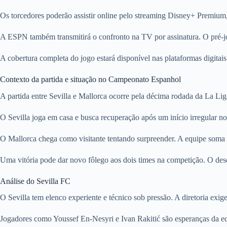
Os torcedores poderão assistir online pelo streaming Disney+ Premium
A ESPN também transmitirá o confronto na TV por assinatura. O pré-jog
A cobertura completa do jogo estará disponível nas plataformas digitais 
Contexto da partida e situação no Campeonato Espanhol
A partida entre Sevilla e Mallorca ocorre pela décima rodada da La Li
O Sevilla joga em casa e busca recuperação após um início irregular n
O Mallorca chega como visitante tentando surpreender. A equipe soma p
Uma vitória pode dar novo fôlego aos dois times na competição. O dese
Análise do Sevilla FC
O Sevilla tem elenco experiente e técnico sob pressão. A diretoria exi
Jogadores como Youssef En-Nesyri e Ivan Rakitić são esperanças da eq