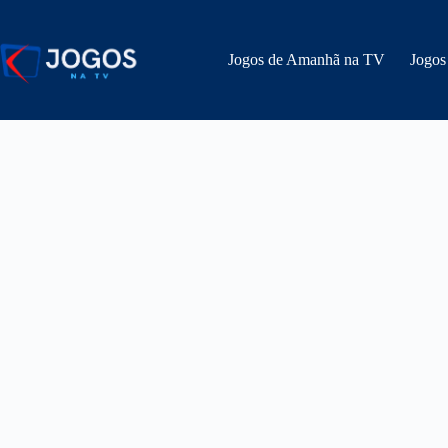
Pular
para
o
Jogos de Amanhã na TV
Jogos
conteúdo