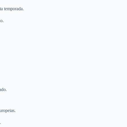
ta temporada.
io.
ado.
uropeias.
.