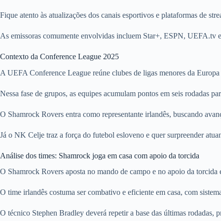
Fique atento às atualizações dos canais esportivos e plataformas de s
As emissoras comumente envolvidas incluem Star+, ESPN, UEFA.tv e ou
Contexto da Conference League 2025
A UEFA Conference League reúne clubes de ligas menores da Europa o
Nessa fase de grupos, as equipes acumulam pontos em seis rodadas para d
O Shamrock Rovers entra como representante irlandês, buscando avançar
Já o NK Celje traz a força do futebol esloveno e quer surpreender atu
Análise dos times: Shamrock joga em casa com apoio da torcida
O Shamrock Rovers aposta no mando de campo e no apoio da torcida em 
O time irlandês costuma ser combativo e eficiente em casa, com sistema
O técnico Stephen Bradley deverá repetir a base das últimas rodadas, 