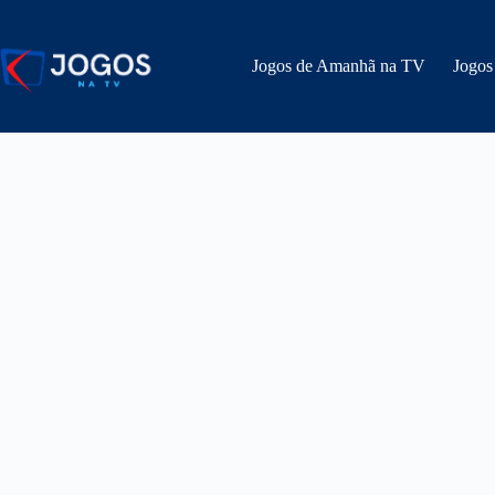
Pular
para
o
Jogos de Amanhã na TV
Jogos
conteúdo