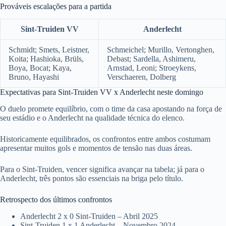
Prováveis escalações para a partida
Sint-Truiden VV
Anderlecht
Schmidt; Smets, Leistner,
Schmeichel; Murillo, Vertonghen,
Koita; Hashioka, Brüls,
Debast; Sardella, Ashimeru,
Boya, Bocat; Kaya,
Arnstad, Leoni; Stroeykens,
Bruno, Hayashi
Verschaeren, Dolberg
Expectativas para Sint-Truiden VV x Anderlecht neste domingo
O duelo promete equilíbrio, com o time da casa apostando na força de
seu estádio e o Anderlecht na qualidade técnica do elenco.
Historicamente equilibrados, os confrontos entre ambos costumam
apresentar muitos gols e momentos de tensão nas duas áreas.
Para o Sint-Truiden, vencer significa avançar na tabela; já para o
Anderlecht, três pontos são essenciais na briga pelo título.
Retrospecto dos últimos confrontos
Anderlecht 2 x 0 Sint-Truiden – Abril 2025
Sint-Truiden 1 x 1 Anderlecht – Novembro 2024