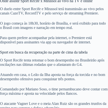
Onde assistir Sport Recife x Mirassol ao vivo na TV e online
O duelo entre Sport Recife e Mirassol terá transmissão ao vivo pelos
canais CazeTV, RecordTV e pelo serviço de streaming Premiere.
O jogo começa às 18h30, horário de Brasília, e será exibido para todo
o Brasil com imagens e narração em tempo real.
Para quem prefere acompanhar pela internet, o Premiere está
disponível para assinantes via app ou navegador de internet.
Sport em busca da recuperação na parte de cima da tabela
O Sport Recife tenta retomar o bom desempenho no Brasileirão após
oscilações nas últimas rodadas que o afastaram do G4.
Atuando em casa, o Leão da Ilha aposta na força da torcida e no bom
desempenho ofensivo para conquistar três pontos.
Comandado por Mariano Soso, o time pernambucano deve contar com
força máxima e aposta na velocidade pelos flancos.
O atacante Vagner Love e o meia Alan Ruiz são os grandes trunfos da
equipe para superar a defesa adversária.