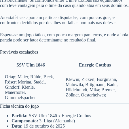
Historicamente, os confrontos entre Ulm e Cottbus são equilibrados,
com leve vantagem para o time da casa quando atua em seus domínios.
As estatísticas apontam partidas disputadas, com poucos gols, e
confrontos decididos por detalhes ou falhas pontuais nas defesas.
Espera-se um jogo tático, com pouca margem para erros, e onde a bola
parada pode ser fator determinante no resultado final.
Prováveis escalações
SSV Ulm 1846
Energie Cottbus
Ortag; Maier, Rühle, Beck,
Klewin; Zickert, Borgmann,
Röser; Morina, Stadel,
Matuwila; Brügmann, Badu,
Gindorf; Kienle,
Hildebrandt, Mika; Bremer,
Maierhofer,
Zöllner, Oesterhelweg
Grammelspacher
Ficha técnica do jogo
Partida:
SSV Ulm 1846 x Energie Cottbus
Campeonato:
3. Liga (Alemanha)
Data:
19 de outubro de 2025