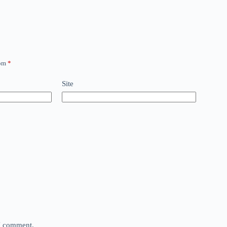
com
*
Site
 I comment.