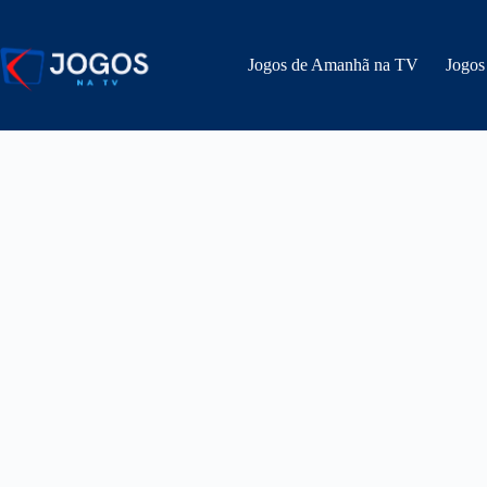
Pular
para
o
Jogos de Amanhã na TV
Jogos
conteúdo