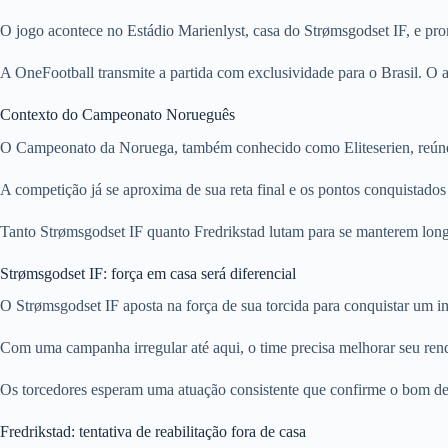
O jogo acontece no Estádio Marienlyst, casa do Strømsgodset IF, e pr
A OneFootball transmite a partida com exclusividade para o Brasil. O a
Contexto do Campeonato Norueguês
O Campeonato da Noruega, também conhecido como Eliteserien, reúne d
A competição já se aproxima de sua reta final e os pontos conquistados 
Tanto Strømsgodset IF quanto Fredrikstad lutam para se manterem long
Strømsgodset IF: força em casa será diferencial
O Strømsgodset IF aposta na força de sua torcida para conquistar um i
Com uma campanha irregular até aqui, o time precisa melhorar seu rend
Os torcedores esperam uma atuação consistente que confirme o bom de
Fredrikstad: tentativa de reabilitação fora de casa