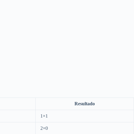
Resultado
1×1
2×0