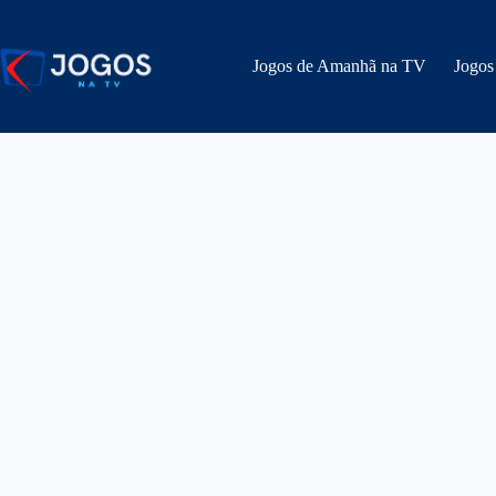
Pular
para
o
Jogos de Amanhã na TV
Jogos
conteúdo