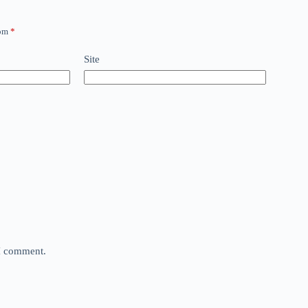
com
*
Site
 I comment.