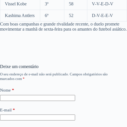
Vissel Kobe
3º
58
V-V-E-D-V
Kashima Antlers
6º
52
D-V-E-E-V
Com boas campanhas e grande rivalidade recente, o duelo promete
movimentar a manhã de sexta-feira para os amantes do futebol asiático.
Deixe um comentário
O seu endereço de e-mail não será publicado.
Campos obrigatórios são
marcados com
*
Nome
*
E-mail
*