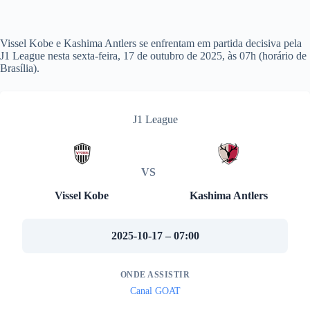
Vissel Kobe e Kashima Antlers se enfrentam em partida decisiva pela
J1 League nesta sexta-feira, 17 de outubro de 2025, às 07h (horário de
Brasília).
J1 League
VS
Vissel Kobe
Kashima Antlers
2025-10-17 – 07:00
ONDE ASSISTIR
Canal GOAT