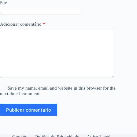
Site
Adicionar comentário
*
Save my name, email and website in this browser for the
next time I comment.
Publicar comentário
Contato
Política de Privacidade
Aviso Legal