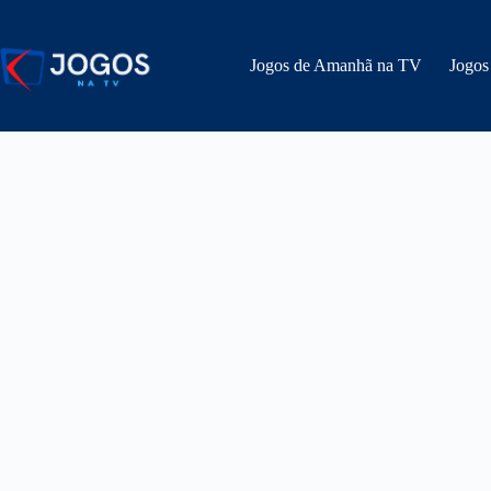
Pular
para
o
Jogos de Amanhã na TV
Jogos
conteúdo