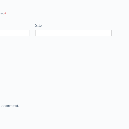
com
*
Site
 I comment.