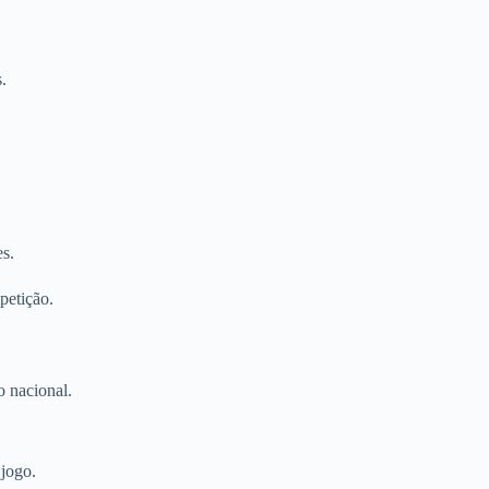
.
s.
petição.
o nacional.
 jogo.