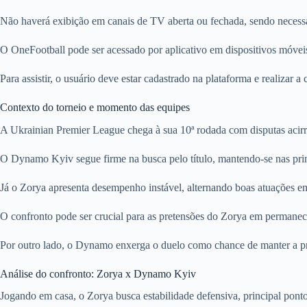
Não haverá exibição em canais de TV aberta ou fechada, sendo necessár
O OneFootball pode ser acessado por aplicativo em dispositivos móvei
Para assistir, o usuário deve estar cadastrado na plataforma e realizar 
Contexto do torneio e momento das equipes
A Ukrainian Premier League chega à sua 10ª rodada com disputas acirrad
O Dynamo Kyiv segue firme na busca pelo título, mantendo-se nas prim
Já o Zorya apresenta desempenho instável, alternando boas atuações em
O confronto pode ser crucial para as pretensões do Zorya em permanece
Por outro lado, o Dynamo enxerga o duelo como chance de manter a pres
Análise do confronto: Zorya x Dynamo Kyiv
Jogando em casa, o Zorya busca estabilidade defensiva, principal ponto