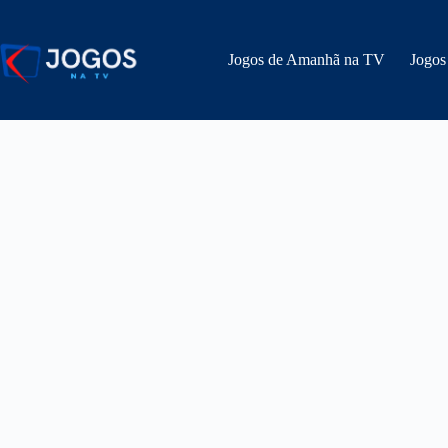
Pular
para
o
Jogos de Amanhã na TV
Jogos
conteúdo