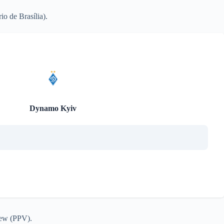
o de Brasília).
Dynamo Kyiv
iew (PPV).