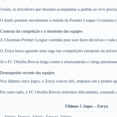
Assim, os torcedores que desejam acompanhar a partida ao vivo precisa
O duelo promete movimentar a rodada da Premier League Ucraniana e ser
Contexto da competição e o momento das equipes
A Ukrainian Premier League caminha para suas fases decisivas e cada po
O Zorya busca garantir uma vaga nas competições europeias da próxim
Já o FC Obolón-Brovar briga contra o rebaixamento e chega pressionad
Desempenho recente das equipes
Nos últimos cinco jogos, o Zorya venceu três, empatou um e perdeu ap
Por outro lado, o FC Obolón-Brovar enfrentou dificuldades, somando a
Últimos 5 Jogos – Zorya
Vitória, Derrota, Vitória, Empate, Vitória