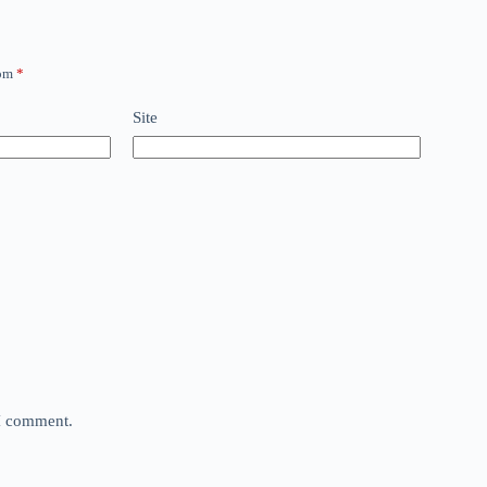
com
*
Site
 I comment.