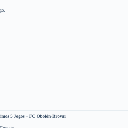
go.
timos 5 Jogos – FC Obolón-Brovar
, Empate